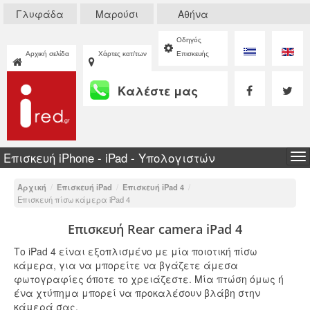
Γλυφάδα
Μαρούσι
Αθήνα
Οδηγός
Αρχική σελίδα
Χάρτες κατ/των
Επισκευής
Καλέστε μας
Επισκευή iPhone - iPad - Υπολογιστών
To
na
Αρχική
/
Επισκευή iPad
/
Επισκευή iPad 4
/
Επισκευή πίσω κάμερα iPad 4
Επισκευή Rear camera iPad 4
Το iPad 4 είναι εξοπλισμένο με μία ποιοτική πίσω
κάμερα, για να μπορείτε να βγάζετε άμεσα
φωτογραφίες όποτε το χρειάζεστε. Μία πτώση όμως ή
ένα χτύπημα μπορεί να προκαλέσουν βλάβη στην
κάμερά σας.