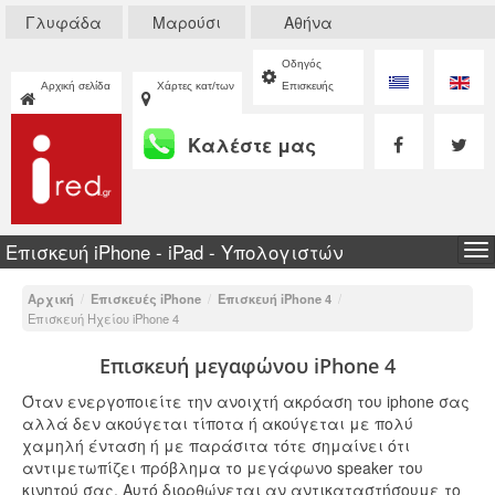
Γλυφάδα
Μαρούσι
Αθήνα
Οδηγός
Αρχική σελίδα
Χάρτες κατ/των
Επισκευής
Καλέστε μας
Επισκευή iPhone - iPad - Υπολογιστών
To
na
Αρχική
/
Επισκευές iPhone
/
Επισκευή iPhone 4
/
Επισκευή Ηχείου iPhone 4
Επισκευή μεγαφώνου iPhone 4
Όταν ενεργοποιείτε την ανοιχτή ακρόαση του iphone σας
αλλά δεν ακούγεται τίποτα ή ακούγεται με πολύ
χαμηλή ένταση ή με παράσιτα τότε σημαίνει ότι
αντιμετωπίζει πρόβλημα το μεγάφωνο speaker του
κινητού σας. Αυτό διορθώνεται αν αντικαταστήσουμε το