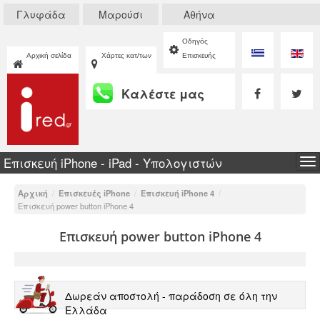
Γλυφάδα
Μαρούσι
Αθήνα
Οδηγός
Αρχική σελίδα
Χάρτες κατ/των
Επισκευής
Καλέστε μας
Επισκευή iPhone - iPad - Υπολογιστών
To
na
Αρχική
/
Επισκευές iPhone
/
Επισκευή iPhone 4
/
Επισκευή power button iPhone 4
Επισκευή power button iPhone 4
Δωρεάν αποστολή - παράδοση σε όλη την
Ελλάδα