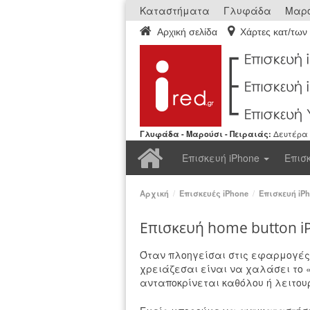
Καταστήματα
Γλυφάδα
Μαρο
Αρχική σελίδα
Χάρτες κατ/των
Γλυφάδα - Μαρούσι - Πειραιάς:
Δευτέρα ε
Αρχική
Επισκευή iPhone
Επισ
Αρχική
/
Επισκευές iPhone
/
Επισκευή iPh
Επισκευή home button i
Όταν πλοηγείσαι στις εφαρμογές 
χρειάζεσαι είναι να χαλάσει το «h
ανταποκρίνεται καθόλου ή λειτουρ