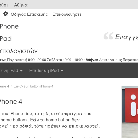
ύσι
Αθήνα
Οδηγός Επισκευής
Επικοινωνήστε
Επαγγε
ως Παρασκευή 9:00 - 20:00 Σάββατο 10:00 - 18:00 •
Αθήνα:
Δευτέρα εως Παρασκευή 
κευή iPad
Επισκευή iPod
one 4
/
Επισκευή button iPhone 4
Phone 4
του iPhone σου, το τελευταίο πράγμα που
ome button». Εάν το home button δεν
γεί περιοδικά, τότε πρέπει να επισκευαστεί.