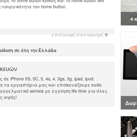
ε το home button καθώς και το home button flex
ειτουργικότητα του home button.
4 
επιστροφή στην κορυφή
άδοση σε όλη την Ελλάδα
σκευών
ε iPhone 5S, 5C, 5, 4s, 4, 3gs, 3g, ipad, ipod.
ο τα εργαστήρια μας και επισκευάζουμε καθε
αγγελματικό service με εγγύηση life time για όλες
ες αφής!
Δωρ