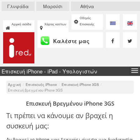
Γλυφάδα
Μαρούσι
Αθήνα
Οδηγός
Αρχική σελίδα
Χάρτες κατ/των
Επισκευής
Καλέστε μας
Επισκευή iPhone - iPad - Υπολογιστών
To
na
Αρχική
/
Επισκευές iPhone
/
Επισκευή iPhone 3GS
/
Eπισκευή βρεγμένου iPhone 3GS
Επισκευή Βρεγμένου iPhone 3GS
Τι πρέπει να κάνουμε αν βραχεί η
συσκευή μας:
Αν βραχεί το iphone μας ξεκινάει άμεσα μια διαδικασία