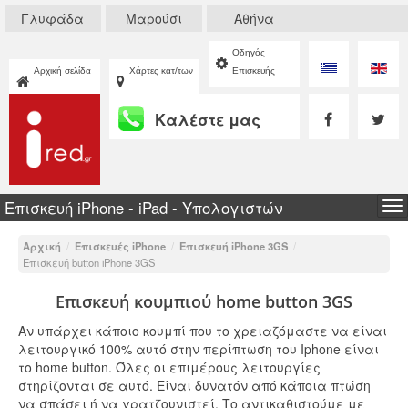
Γλυφάδα
Μαρούσι
Αθήνα
Οδηγός
Αρχική σελίδα
Χάρτες κατ/των
Επισκευής
Καλέστε μας
Επισκευή iPhone - iPad - Υπολογιστών
To
na
Αρχική
/
Επισκευές iPhone
/
Επισκευή iPhone 3GS
/
Επισκευή button iPhone 3GS
Επισκευή κουμπιού home button 3GS
Αν υπάρχει κάποιο κουμπί που το χρειαζόμαστε να είναι
λειτουργικό 100% αυτό στην περίπτωση του Iphone είναι
το home button. Όλες οι επιμέρους λειτουργίες
στηρίζονται σε αυτό. Είναι δυνατόν από κάποια πτώση
να σπάσει ή να γρατζουνιστεί. Το αντικαθιστούμε με