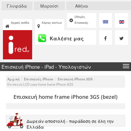
Γλυφάδα
Μαρούσι
Αθήνα
Οδηγός
Αρχική σελίδα
Χάρτες κατ/των
Επισκευής
Καλέστε μας
Επισκευή iPhone - iPad - Υπολογιστών
To
na
Αρχική
/
Επισκευές iPhone
/
Επισκευή iPhone 3GS
/
Επισκευή LCD case home frame iPhone 3GS
Επισκευή home frame iPhone 3GS (bezel)
Δωρεάν αποστολή - παράδοση σε όλη την
Ελλάδα