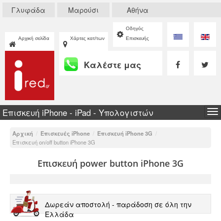
Γλυφάδα
Μαρούσι
Αθήνα
Οδηγός
Αρχική σελίδα
Χάρτες κατ/των
Επισκευής
Καλέστε μας
Επισκευή iPhone - iPad - Υπολογιστών
To
na
Αρχική
/
Επισκευές iPhone
/
Επισκευή iPhone 3G
/
Επισκευή on/off button iPhone 3G
Επισκευή power button iPhone 3G
Δωρεάν αποστολή - παράδοση σε όλη την
Ελλάδα