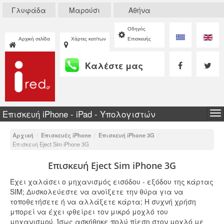
Γλυφάδα
Μαρούσι
Αθήνα
Οδηγός
Αρχική σελίδα
Χάρτες κατ/των
Επισκευής
Καλέστε μας
Επισκευή iPhone - iPad - Υπολογιστών
To
na
Αρχική
/
Επισκευές iPhone
/
Επισκευή iPhone 3G
/
Επισκευή Eject Sim iPhone 3G
Επισκευή Eject Sim iPhone 3G
Έχει χαλάσει ο μηχανισμός εισόδου - εξόδου της κάρτας
SIM; Δυσκολεύεστε να ανοίξετε την θύρα για να
τοποθετήσετε ή να αλλάξετε κάρτα; Η συχνή χρήση
μπορεί να έχει φθείρει τον μικρό μοχλό του
μηχανισμού. Ίσως ασκήθηκε πολύ πίεση στον μοχλό με