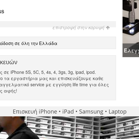
GS
επιστροφή στην κορυφή
άδοση σε όλη την Ελλάδα
Έλεγχ
σκευών
ε iPhone 5S, 5C, 5, 4s, 4, 3gs, 3g, ipad, ipod.
ο τα εργαστήρια μας και επισκευάζουμε καθε
αγγελματικό service με εγγύηση life time για όλες
ες αφής!
Επισκευή iPhone • iPad • Samsung • Laptop