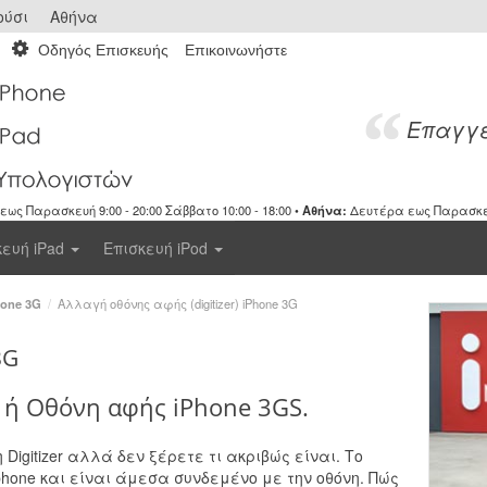
ύσι
Αθήνα
Οδηγός Επισκευής
Επικοινωνήστε
Επαγγε
ως Παρασκευή 9:00 - 20:00 Σάββατο 10:00 - 18:00 •
Αθήνα:
Δευτέρα εως Παρασκευή 
κευή iPad
Επισκευή iPod
hone 3G
/
Αλλαγή οθόνης αφής (digitizer) iPhone 3G
3G
r ή Οθόνη αφής iPhone 3GS.
Digitizer αλλά δεν ξέρετε τι ακριβώς είναι. Το
 iphone και είναι άμεσα συνδεμένο με την οθόνη. Πώς