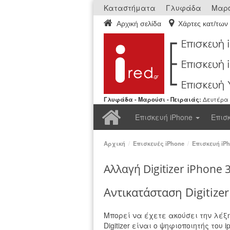
Καταστήματα
Γλυφάδα
Μαρο
Αρχική σελίδα
Χάρτες κατ/των
Γλυφάδα - Μαρούσι - Πειραιάς:
Δευτέρα ε
Αρχική
Επισκευή iPhone
Επισ
Αρχική
/
Επισκευές iPhone
/
Επισκευή iP
Αλλαγή Digitizer iPhone 
Αντικατάσταση Digitize
Μπορεί να έχετε ακούσει την λέξη 
Digitizer είναι ο ψηφιοποιητής του