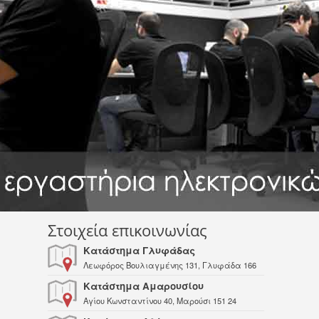
Στοιχεία επικοινωνίας
Κατάστημα Γλυφάδας
Λεωφόρος Βουλιαγμένης 131, Γλυφάδα 166
74
Κατάστημα Αμαρουσίου
Αγίου Κωνσταντίνου 40, Μαρούσι 151 24