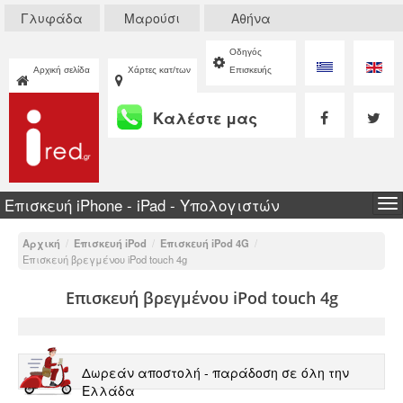
Γλυφάδα
Μαρούσι
Αθήνα
Οδηγός
Αρχική σελίδα
Χάρτες κατ/των
Επισκευής
Καλέστε μας
Επισκευή iPhone - iPad - Υπολογιστών
To
na
Αρχική
/
Επισκευή iPod
/
Επισκευή iPod 4G
/
Επισκευή βρεγμένου iPod touch 4g
Επισκευή βρεγμένου iPod touch 4g
Δωρεάν αποστολή - παράδοση σε όλη την
Ελλάδα