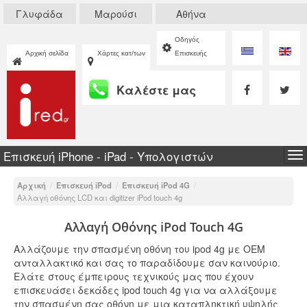
Γλυφάδα
Μαρούσι
Αθήνα
Οδηγός
Αρχική σελίδα
Χάρτες κατ/των
Επισκευής
Καλέστε μας
Επισκευή iPhone - iPad - Υπολογιστών
To
na
Αρχική
/
Επισκευή iPod
/
Επισκευή iPod 4G
/
Αλλαγή οθόνης LCD και digitizer iPod touch 4g
Αλλαγή Οθόνης iPοd Touch 4G
Αλλάζουμε την σπασμένη οθόνη του ipod 4g με ΟΕΜ
ανταλλακτικό και σας το παραδίδουμε σαν καινούριο.
Ελάτε στους έμπειρους τεχνικούς μας που έχουν
επισκευάσει δεκάδες ipod touch 4g για να αλλάξουμε
την σπασμένη σας οθόνη με μια καταπληκτική υψηλής