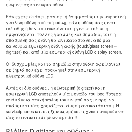
ευκρίνειας καινούρια οθόνη.
Εάν έχετε σπάσει, ραγίσει ή θρυμματίσει την μπροστινή
γυάλινη οθόνη από το ipod 4g, εάν η οθόνη σας είναι
ασταθής ή δεν ανταποκρίνεται ή γίνετε άσπρη ή
εμφανίζονται πολλές γραμμές και σημάδια, τότε η
σπασμένη σας οθόνη θα αντικατασταθεί από μία
καινούρια εξωτερική οθόνη αφής (touch/glass screen –
digitizer) και από μία εσωτερική οθόνη LCD display screen.
Οι δυσχρωμίες και τα σημάδια στην οθόνη οφείλονται
σε ζημιά που έχει προκληθεί στην εσωτερική
ηλεκτρονική οθόνη LCD.
Αυτές οι δύο οθόνες , η εξωτερική (digitizer) και η
εσωτερική LCD αποτελούν μία μονάδα του ipod Ύστερα
από κάποια ατυχή πτώση του κινητού σας μπορεί να
σπάσει και τότε χρειάζεται άμεση αντικατάσταση. Η
serviceiphones και οι εξειδικευμένοι τεχνικοί μπορούν να
σας το αντικαταστήσουν άμεσα!!!
Bλάβες Digitizer και οθόνης :