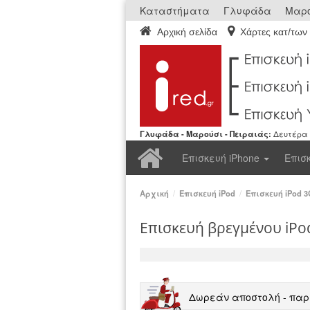
Καταστήματα
Γλυφάδα
Μαρο
Αρχική σελίδα
Χάρτες κατ/των
Γλυφάδα - Μαρούσι - Πειραιάς:
Δευτέρα ε
Αρχική
Επισκευή iPhone
Επισ
Αρχική
/
Επισκευή iPod
/
Επισκευή iPod 3
Επισκευή βρεγμένου iPo
Δωρεάν αποστολή - παρ