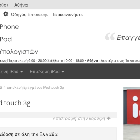
ύσι
Αθήνα
Οδηγός Επισκευής
Επικοινωνήστε
Επαγγε
ως Παρασκευή 9:00 - 20:00 Σάββατο 10:00 - 18:00 •
Αθήνα:
Δευτέρα εως Παρασκευή 
κευή iPad
Επισκευή iPod
G
/
Επισκευή βρεγμένου iPod touch 3g
d touch 3g
επιστροφή στην κορυφή
άδοση σε όλη την Ελλάδα