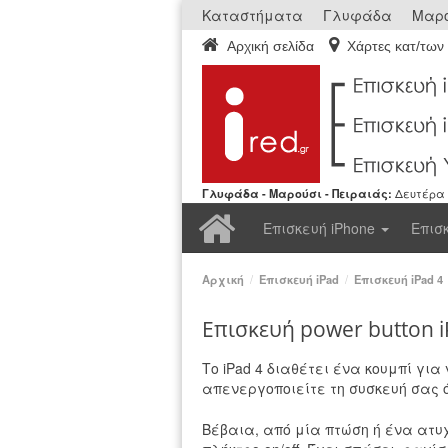
Καταστήματα
Γλυφάδα
Μαρο
Αρχική σελίδα
Χάρτες κατ/των
Γλυφάδα - Μαρούσι - Πειραιάς:
Δευτέρα ε
Αρχική
Επισκευή iPhone
Επισ
Αρχική
/
Επισκευή iPad
/
Επισκευή iPad 4
Επισκευή power button i
Το iPad 4 διαθέτει ένα κουμπί για
απενεργοποιείτε τη συσκευή σας 
Βέβαια, από μία πτώση ή ένα ατυ