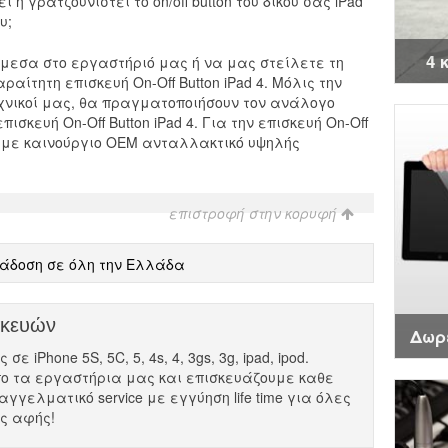
ι ή γρατζουνιστεί το on/off button του δικού σας iPad
υ;
4 
μεσα στο εργαστήριό μας ή να μας στείλετε τη
ραίτητη επισκευή On-Off Button iPad 4. Μόλις την
χνικοί μας, θα πραγματοποιήσουν τον ανάλογο
σκευή On-Off Button iPad 4. Για την επισκευή On-Off
ουμε καινούργιο ΟΕΜ ανταλλακτικό υψηλής
επιστροφή στην κορυφή
άδοση σε όλη την Ελλάδα
σκευών
Δωρ
ε iPhone 5S, 5C, 5, 4s, 4, 3gs, 3g, ipad, ipod.
ο τα εργαστήρια μας και επισκευάζουμε καθε
αγγελματικό service με εγγύηση life time για όλες
ες αφής!