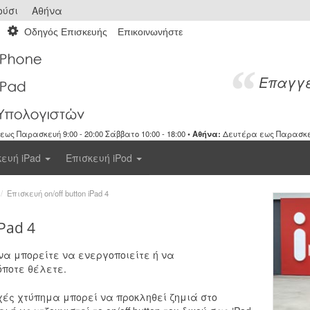
ύσι
Αθήνα
Οδηγός Επισκευής
Επικοινωνήστε
Επαγγε
ως Παρασκευή 9:00 - 20:00 Σάββατο 10:00 - 18:00 •
Αθήνα:
Δευτέρα εως Παρασκευή 
κευή iPad
Επισκευή iPod
/
Επισκευή on/off button iPad 4
Pad 4
 να μπορείτε να ενεργοποιείτε ή να
όποτε θέλετε.
χές χτύπημα μπορεί να προκληθεί ζημιά στο