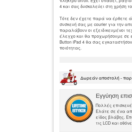
πλήκτρο on/off. Έχει σπάσει, ραγίσε
4 και σας δυσκολεύει στη χρήση το
Τότε δεν έχετε παρά να έρθετε ά
συσκευή σας με courier για την απα
παραλάβουν οι εξειδικευμένοι τε
έλεγχο και θα προχωρήσουμε σε επι
Button iPad 4 θα σας εγκαταστήσ
ποιότητας.
Δωρεάν αποστολή - παρ
Εγγύηση επι
Πολλές επισκευές σ
Ελάτε σε ένα απ
είδος βλάβης. Επ
τις LCD και οθόν