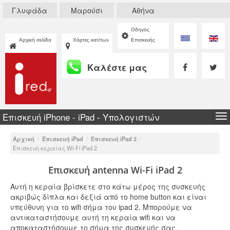
Γλυφάδα
Μαρούσι
Αθήνα
Οδηγός
Αρχική σελίδα
Χάρτες κατ/των
Επισκευής
Καλέστε μας
Επισκευή iPhone - iPad - Υπολογιστών
To
na
Αρχική
/
Επισκευή iPad
/
Επισκευή iPad 2
/
Επισκευή κεραίας Wi-Fi iPad 2
Επισκευή antenna Wi-Fi iPad 2
Αυτή η κεραία βρίσκετε στο κάτω μέρος της συσκευής
ακριβώς δίπλα και δεξιά από το home button και είναι
υπεύθυνη για το wifi σήμα του ipad 2. Μπορούμε να
αντικαταστήσουμε αυτή τη κεραία wifi και να
αποκαταστήσουμε το σήμα της συσκευής σας.