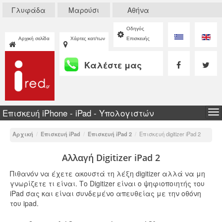
Γλυφάδα
Μαρούσι
Αθήνα
Οδηγός
Αρχική σελίδα
Χάρτες κατ/των
Επισκευής
Καλέστε μας
Επισκευή iPhone - iPad - Υπολογιστών
To
na
Αρχική
/
Επισκευή iPad
/
Επισκευή iPad 2
/
Επισκευή digitizer iPad 2
Αλλαγή Digitizer iPad 2
Πιθανόν να έχετε ακουστά τη λέξη digitizer αλλά να μη
γνωρίζετε τι είναι. Το Digitizer είναι ο ψηφιοποιητής του
iPad σας και είναι συνδεμένο απευθείας με την οθόνη
του ipad.